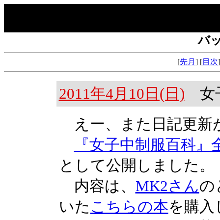
バ
[
先月
] [
目次
2011年4月10日(日)
女
えー、また日記更新
『女子中制服百科』
として公開しました。
内容は、
MK2さん
の
いた
こちらの本
を購入